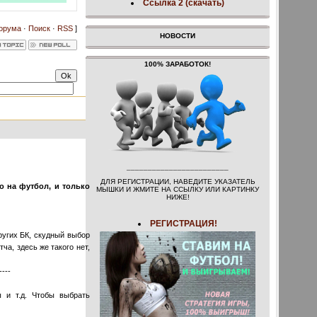
Ссылка 2 (скачать)
орума
·
Поиск
·
RSS
]
НОВОСТИ
100% ЗАРАБОТОК!
________________________
ДЛЯ РЕГИСТРАЦИИ, НАВЕДИТЕ УКАЗАТЕЛЬ
ко на футбол, и только
МЫШКИ И ЖМИТЕ НА ССЫЛКУ ИЛИ КАРТИНКУ
НИЖЕ!
РЕГИСТРАЦИЯ!
других БК, скудный выбор
ча, здесь же такого нет,
----
ы и т.д. Чтобы выбрать