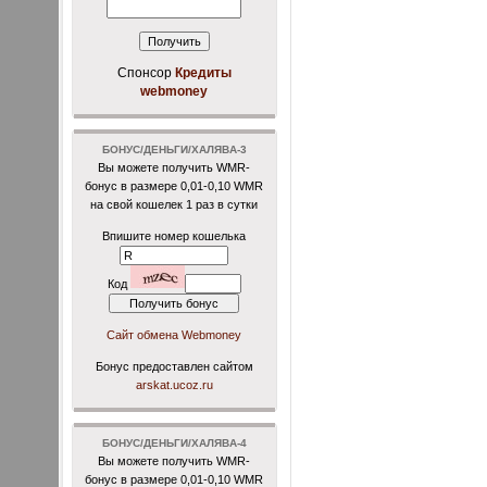
Спонсор
Кредиты
webmoney
БОНУС/ДЕНЬГИ/ХАЛЯВА-3
Вы можете получить WMR-
бонус в размере 0,01-0,10 WMR
на свой кошелек 1 раз в сутки
Впишите номер кошелька
Код
Сайт обмена Webmoney
Бонус предоставлен сайтом
arskat.ucoz.ru
БОНУС/ДЕНЬГИ/ХАЛЯВА-4
Вы можете получить WMR-
бонус в размере 0,01-0,10 WMR