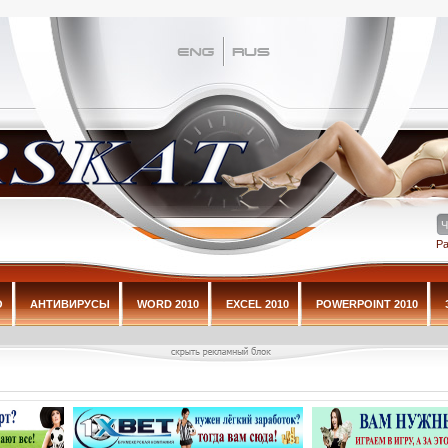
Р
О
АНТИВИРУСЫ
WORD 2010
EXCEL 2010
POWERPOINT 2010