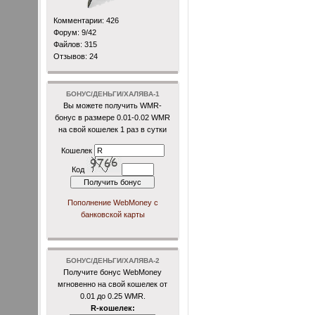
Комментарии: 426
Форум: 9/42
Файлов: 315
Отзывов: 24
БОНУС/ДЕНЬГИ/ХАЛЯВА-1
Вы можете получить WMR-
бонус в размере 0.01-0.02 WMR
на свой кошелек 1 раз в сутки
Кошелек
Код
Пополнение WebMoney с
банковской карты
БОНУС/ДЕНЬГИ/ХАЛЯВА-2
Получите бонус WebMoney
мгновенно на свой кошелек от
0.01 до 0.25 WMR.
R-кошелек: