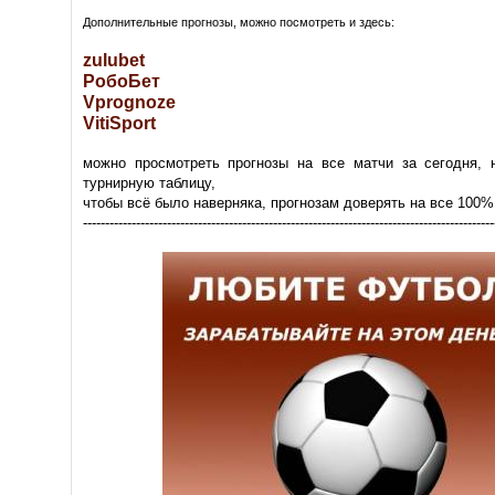
Дополнительные прогнозы, можно посмотреть и здесь:
zulubet
РобоБет
Vprognoze
VitiSport
можно просмотреть прогнозы на все матчи за сегодня, 
турнирную таблицу,
чтобы всё было наверняка, прогнозам доверять на все 100% 
---------------------------------------------------------------------------------------------