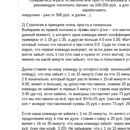
собираетесь играть по мелочи или просто попробовать э
рекомендую пополнить баланс на 100-200 руб., а для 
зарабатывать
покрупнее - уже от 500 руб. и далее…).
2) Стратегия в принципе очень проста и гениальна:
Выбираем из правой колонки в «
Live
» матч (Live – это матч
данный момент), у которого одна команда имеет коэффицие
примерно от 1.18 до 1.35, а другая больше 4.0 или 5.00. Ма
который только что начался и при счёте 0:0. Судя по этим
видно, что первая команда выиграет, но если даже не выигра
матче забьёт хоть 1 гол (что нам и нужно от этого матча), т
именно на какой минуте они забьют, что мы и попытаемся уг
Далее ставим на нашу команду (у которого коэф. маленький
победу), что она забьёт с 1 по 15 минуту (там на эти 15 мин
2.8 изначально, который будет расти ближе к 15-ой минуте и
9.00, может и больше), ну допустим поставили, скажем 20 р
команда не забивает в первые 5 минут, то ставим ещё рубле
3.45 где-то), если забили, то выигрыш составляет уже 73 руб
что мы поставили на всё, про всё 20+5=25 руб. (чистая приб
коп.+ возврат поставленной суммы 25 руб.= всего 73 руб. 25 
Если наша команда не забила с 1 по 15 минуты, то ничего с
продолжаем игру в том же духе: ставим ставку в 20 руб. (при
время с 16 по 30 минуту, что наша команда забьёт, через ми
руб. (уже при коэф. 3.20). Не забываем, что с 1 по 15 мину