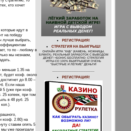
ту стратегию, то
тех, кто хочет
и которые идут в
нт на победу
тч лучше выбрать,
РЕГИСТРАЦИЯ!
 коэффициентам
СТРАТЕГИЯ НА ВЫИГРЫШ!
ет, то по - любому в
ОНЛАЙН ИГРА "КНБ" (КАМЕНЬ, НОЖНИЦЫ,
олько мы незнаем,
БУМАГА). РЕАЛЬНЫЙ ЗАРАБОТОК С ВЫВОДОМ
ДЕНЕГ! +БОНУС БЕСПЛАТНО: СТРАТЕГИЯ
адать.
ИГРЫ-СО 100% ВЫИГРЫШЕМ! ОЧЕНЬ
"БЫСТРЫЕ И ЛЁГКИЕ" ДЕНЬГИ!
- меньше 1.35 на
________________________
ут, будет коэф. около
РЕГИСТРАЦИЯ!
 достигнет до 8.00 –
уб. Если наша
й 5 (уже при коэф.
. 25 копеек, при том
ыль в 48 руб. 25
коп.).
трашного,
 коэф. 2.80) на
нуту ставим опять 5
те мы уже проиграли