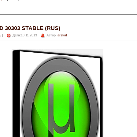
D 30303 STABLE (RUS)
Ь
|
Дата:18.11.2013
Автор:
arskat