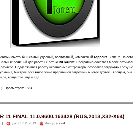
 самый быстрый, и самый удобный, бесплатный, компактный
торрент
- клиент. На сег
нальных решений для работы с сетью
BitTorrent
. Программа сочетает в себе оптима
азмере. Поддерживает работу независимо от треккера, позволяет загружать сразу н
скания, быстрое восстановление прерванной загрузки и многое другое. В общем, она
в, концертов, игр и т.д.!
0)
Просмотров: 1884
11 FINAL 11.0.9600.163428 (RUS,2013,Х32-Х64)
Ь
|
Дата:17.11.2013
Автор:
arskat