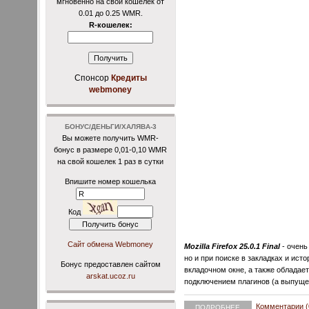
мгновенно на свой кошелек от
0.01 до 0.25 WMR.
R-кошелек:
Спонсор
Кредиты
webmoney
БОНУС/ДЕНЬГИ/ХАЛЯВА-3
Вы можете получить WMR-
бонус в размере 0,01-0,10 WMR
на свой кошелек 1 раз в сутки
Впишите номер кошелька
Код
Сайт обмена Webmoney
Mozilla Firefox 25.0.1 Final
- очень
но и при поиске в закладках и ист
Бонус предоставлен сайтом
вкладочном окне, а также обладае
arskat.ucoz.ru
подключением плагинов (а выпуще
Комментарии (
ПОДРОБНЕЕ