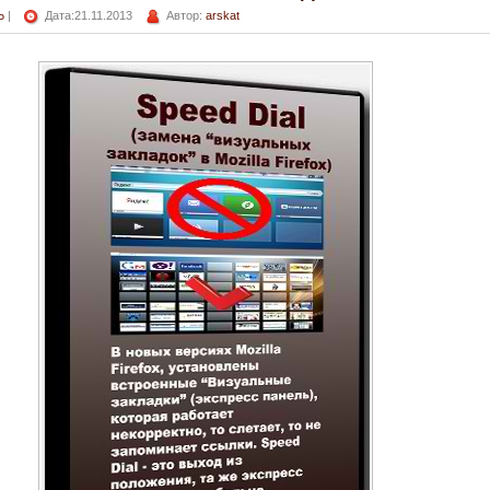
Ь
|
Дата:21.11.2013
Автор:
arskat