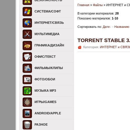
БЕЗОПАСНОСТЬ
Главная
»
Файлы
» ИНТЕРНЕТ и С
СИСТЕМА/СОФТ
В категории материалов
:
28
Показано материалов
:
1-10
ИНТЕРНЕТ/СВЯЗЬ
Сортировать по
:
Дате
·
Названию
МУЛЬТИМЕДИА
TORRENT STABLE 3.3
ГРАФИКА/ДИЗАЙН
Категория:
ИНТЕРНЕТ и СВЯЗ
ОФИС/ТЕКСТ
ФИЛЬМЫ/КЛИПЫ
ФОТО/ОБОИ
МУЗЫКА MP3
ИГРЫ/GAMES
ANDROID/APPLE
РАЗНОЕ