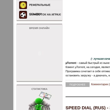
РЕФЕРАЛЬНЫЕ
ССЫЛКИ
ЗАРАБОТОК НА ИГРАХ!
ВРЕМЯ ОНЛАЙН
(- лучшая ка
µTorrent
- самый быстрый из ныне 
Клиент µTorrent, на сегодня, явля
Программа сочетает в себе оптим
остановить загрузку - а докачать, 
Комментарии (
ПОДРОБНЕЕ
СТАТИСТИКА
SPEED DIAL (RUS)