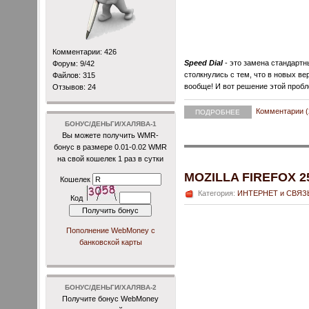
Комментарии: 426
Speed Dial
- это замена стандартн
Форум: 9/42
столкнулись с тем, что в новых в
Файлов: 315
вообще! И вот решение этой проб
Отзывов: 24
Комментарии (
ПОДРОБНЕЕ
БОНУС/ДЕНЬГИ/ХАЛЯВА-1
Вы можете получить WMR-
бонус в размере 0.01-0.02 WMR
на свой кошелек 1 раз в сутки
MOZILLA FIREFOX 25
Кошелек
Категория:
ИНТЕРНЕТ и СВЯЗ
Код
Пополнение WebMoney с
банковской карты
БОНУС/ДЕНЬГИ/ХАЛЯВА-2
Получите бонус WebMoney