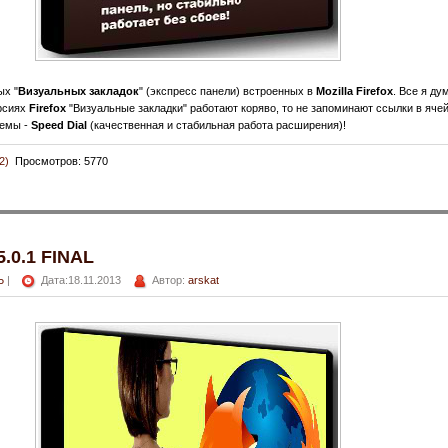
ых "
Визуальных закладок
" (экспресс панели) встроенных в
Mozilla Firefox
. Все я ду
ерсиях
Firefox
"Визуальные закладки" работают коряво, то не запоминают ссылки в ячей
лемы -
Speed Dial
(качественная и стабильная работа расширения)!
2)
Просмотров: 5770
.0.1 FINAL
Ь
|
Дата:18.11.2013
Автор:
arskat